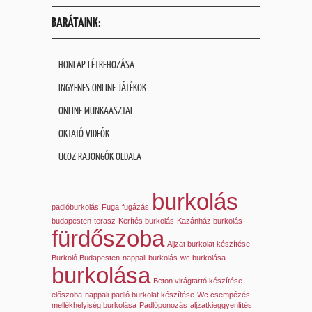
BARÁTAINK:
HONLAP LÉTREHOZÁSA
INGYENES ONLINE JÁTÉKOK
ONLINE MUNKAASZTAL
OKTATÓ VIDEÓK
UCOZ RAJONGÓK OLDALA
burkolás
padlóburkolás
Fuga
fugázás
budapesten
terasz
Kerítés burkolás
Kazánház burkolás
fürdőszoba
Aljzat burkolat készítése
Burkoló Budapesten
nappali burkolás
wc burkolása
burkolása
Beton virágtartó készítése
előszoba
nappali
padló burkolat készítése
Wc csempézés
mellékhelyiség burkolása
Padlóponozás
aljzatkieggyenlítés