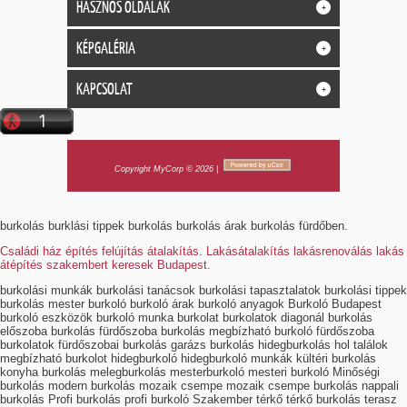
HASZNOS OLDALAK
+
KÉPGALÉRIA
+
KAPCSOLAT
+
Copyright MyCorp © 2026
|
burkolás burklási tippek burkolás burkolás árak burkolás fürdőben.
Családi ház építés felújítás átalakítás
.
Lakásátalakítás lakásrenoválás lakás
átépítés szakembert keresek Budapest.
burkolási munkák burkolási tanácsok burkolási tapasztalatok burkolási tippek
burkolás mester burkoló burkoló árak burkoló anyagok Burkoló Budapest
burkoló eszközök burkoló munka burkolat burkolatok diagonál burkolás
előszoba burkolás fürdőszoba burkolás megbízható burkoló fürdőszoba
burkolatok fürdőszobai burkolás garázs burkolás hidegburkolás hol találok
megbízható burkolot hidegburkoló hidegburkoló munkák kültéri burkolás
konyha burkolás melegburkolás mesterburkoló mesteri burkoló Minőségi
burkolás modern burkolás mozaik csempe mozaik csempe burkolás nappali
burkolás Profi burkolás profi burkoló Szakember térkő térkő burkolás terasz