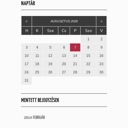
NAPTÁR
«
AUGUSZTUS 2026
»
H
K
Sze
Cs
P
Szo
V
1
2
3
4
5
6
7
8
9
10
11
12
13
14
15
16
17
18
19
20
21
22
23
24
25
26
27
28
29
30
31
MENTETT BEJEGYZÉSEK
2014 FEBRUÁR