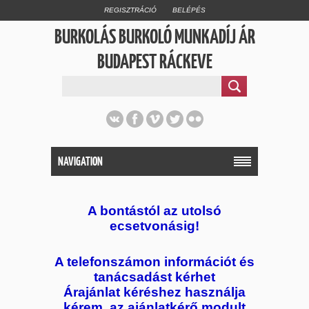
REGISZTRÁCIÓ
BELÉPÉS
BURKOLÁS BURKOLÓ MUNKADÍJ ÁR
BUDAPEST RÁCKEVE
NAVIGATION
A bontástól az utolsó
ecsetvonásig!
A telefonszámon információt és
tanácsadást kérhet
Árajánlat kéréshez használja
kérem, az ajánlatkérő modult