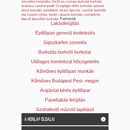
készítése konyhába
10x10-es csempe burkolat
burkolat
lerakása
Laminál tpadló
Üvegtégla
előtér burkolás
lapozás
pince burkolás
panellakás
terasz lapozás
csarnok burkolás
как сушить обувь
épület
Lábazat burkolás
csempézés
Partnerek
lépcső
lépcsőfok burkolás
Lakásfelújítás
Építőipari generál kivitelezés
Gipszkarton szerelés
Burkolás burkoló burkolat
Utólagos homlokzat hőszigetelés
Kőműves építőipari munkák
Kőműves Budapest Pest- megye
Árajánlat kérés építőipar
Panellakás felújítás
Szobafestő mázoló tapétázó
A HONLAP OLDALAI
+